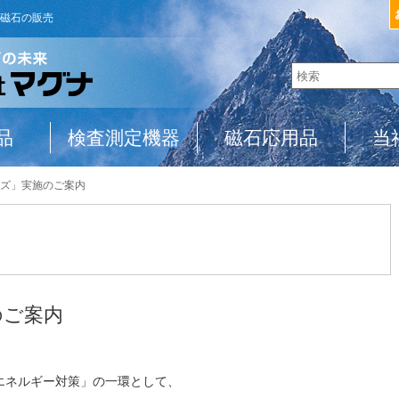
磁石の販売
品
検査測定機器
磁石応用品
当
ズ」実施のご案内
のご案内
エネルギー対策」の一環として、