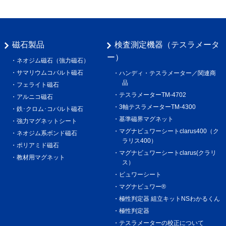
磁石製品
検査測定機器（テスラメータ
ー）
ネオジム磁石（強力磁石）
サマリウムコバルト磁石
ハンディ・テスラメーター／関連商
品
フェライト磁石
テスラメーターTM-4702
アルニコ磁石
3軸テスラメーターTM-4300
鉄･クロム･コバルト磁石
基準磁界マグネット
強力マグネットシート
マグナビュワーシートclarus400（ク
ネオジム系ボンド磁石
ラリス400）
ポリアミド磁石
マグナビュワーシートclarus(クラリ
教材用マグネット
ス）
ビュワーシート
マグナビュワー®︎
極性判定器 組立キットNSわかるくん
極性判定器
テスラメーターの校正について