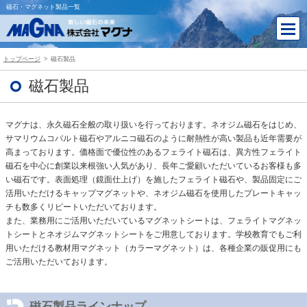
磁石・マグネット製品一覧
トップページ
磁石製品
磁石製品
マグナは、永久磁石全般の取り扱いを行っております。ネオジム磁石をはじめ、
サマリウムコバルト磁石やアルニコ磁石のように耐熱性が高い製品も近年需要が
高まっております。価格面で優位性のあるフェライト磁石は、異方性フェライト
磁石を中心に創業以来根強い人気があり、長年ご愛顧いただいているお客様も多
い磁石です。表面処理（鏡面仕上げ）を施したフェライト磁石や、製品固定にご
活用いただけるキャップマグネットや、ネオジム磁石を使用したプレートキャッ
チも数多くリピートいただいております。
また、業務用にご活用いただいているマグネットシートは、フェライトマグネッ
トシートとネオジムマグネットシートをご用意しております。学校教育でもご利
用いただける教材用マグネット（カラーマグネット）は、各種企業の販促用にも
ご活用いただいております。
磁石製品ラインナップ