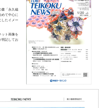
の書「永久磁
染めて中心に
にしたイメー
ネット画像を
き明記してお