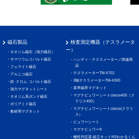
磁石製品
検査測定機器（テスラメータ
ー）
ネオジム磁石（強力磁石）
サマリウムコバルト磁石
ハンディ・テスラメーター／関連商
品
フェライト磁石
テスラメーターTM-4702
アルニコ磁石
3軸テスラメーターTM-4300
鉄･クロム･コバルト磁石
基準磁界マグネット
強力マグネットシート
マグナビュワーシートclarus400（ク
ネオジム系ボンド磁石
ラリス400）
ポリアミド磁石
マグナビュワーシートclarus(クラリ
教材用マグネット
ス）
ビュワーシート
マグナビュワー®︎
極性判定器 組立キットNSわかるくん