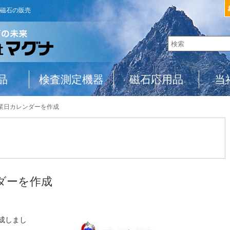
磁石の販売
品
検査測定機器
磁石応用品
当
 営業日カレンダーを作成
ンダーを作成
作成しまし