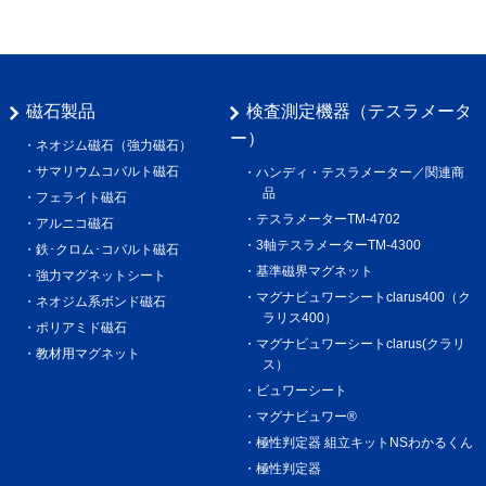
磁石製品
検査測定機器（テスラメータ
ー）
ネオジム磁石（強力磁石）
サマリウムコバルト磁石
ハンディ・テスラメーター／関連商
品
フェライト磁石
テスラメーターTM-4702
アルニコ磁石
3軸テスラメーターTM-4300
鉄･クロム･コバルト磁石
基準磁界マグネット
強力マグネットシート
マグナビュワーシートclarus400（ク
ネオジム系ボンド磁石
ラリス400）
ポリアミド磁石
マグナビュワーシートclarus(クラリ
教材用マグネット
ス）
ビュワーシート
マグナビュワー®︎
極性判定器 組立キットNSわかるくん
極性判定器