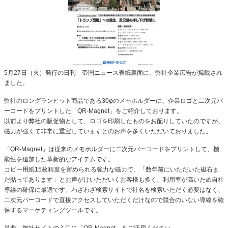
5月27日（火）発行の日刊 帝国ニュース表紙裏面に、弊社企業広告が掲載され
ました。
弊社のロングランヒット商品である30φのメモホルダーに、企業ロゴと二次元バ
ーコードをプリントした「QR-Magnet」をご紹介しております。
以前より弊社の販促物として、ロゴを印刷したものをお配りしていたのですが、
磁力が強くて非常に重宝していますとのお声を多くいただいておりました。
「QR-Magnet」は従来のメモホルダーに二次元バーコードをプリントして、機
能性を追加した革新的なアイテムです。
コピー用紙15枚程度を留められる強力な磁力で、「数年前にいただいた磁石ま
だ貼ってあります」とお声がけいただいくお客様も多く、利用率が高いため自社
導線の確保に最適です。わざわざ検索サイトで社名を検索いただく必要はなく、
二次元バーコードで直接アクセスしていただくだけなので競合のいない導線を確
保するマーケティングツールです。
是非、御社サイトの入口に「QR-Magnet」をご活用ください。