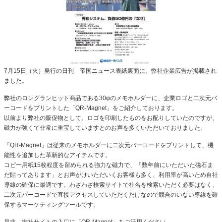
7月15日（火）発行の日刊 帝国ニュース表紙裏面に、弊社企業広告が掲載され
ました。
弊社のロングランヒット商品である30φのメモホルダーに、企業ロゴと二次元バ
ーコードをプリントした「QR-Magnet」をご紹介しております。
以前より弊社の販促物として、ロゴを印刷したものをお配りしていたのですが、
磁力が強くて非常に重宝していますとのお声を多くいただいておりました。
「QR-Magnet」は従来のメモホルダーに二次元バーコードをプリントして、機
能性を追加した革新的なアイテムです。
コピー用紙15枚程度を留められる強力な磁力で、「数年前にいただいた磁石ま
だ貼ってあります」とお声がけいただいくお客様も多く、利用率が高いため自社
導線の確保に最適です。わざわざ検索サイトで社名を検索いただく必要はなく、
二次元バーコードで直接アクセスしていただくだけなので競合のいない導線を確
保するマーケティングツールです。
是非、御社サイトの入口に「QR-Magnet」をご活用ください。