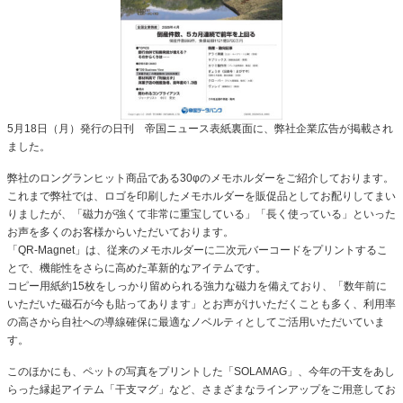
5月18日（月）発行の日刊 帝国ニュース表紙裏面に、弊社企業広告が掲載され
ました。
弊社のロングランヒット商品である30φのメモホルダーをご紹介しております。
これまで弊社では、ロゴを印刷したメモホルダーを販促品としてお配りしてまい
りましたが、「磁力が強くて非常に重宝している」「長く使っている」といった
お声を多くのお客様からいただいております。
「QR-Magnet」は、従来のメモホルダーに二次元バーコードをプリントするこ
とで、機能性をさらに高めた革新的なアイテムです。
コピー用紙約15枚をしっかり留められる強力な磁力を備えており、「数年前に
いただいた磁石が今も貼ってあります」とお声がけいただくことも多く、利用率
の高さから自社への導線確保に最適なノベルティとしてご活用いただいていま
す。
このほかにも、ペットの写真をプリントした「SOLAMAG」、今年の干支をあし
らった縁起アイテム「干支マグ」など、さまざまなラインアップをご用意してお