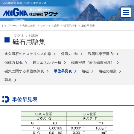
磁石用語集 磁気に関する単位早見表
トップページ
当社の技術
マグネット講座
磁石用語集
単位早見表
マグネット講座
磁石用語集
永久磁石のヒステリシス曲線
保磁力 iHc
残留磁束密度 Br
保磁力 bHc
最大エネルギー積
磁束密度（表面磁束密度）
磁気に関する単位換算表
単位早見表
着磁
着磁の種類
磁界
単位早見表