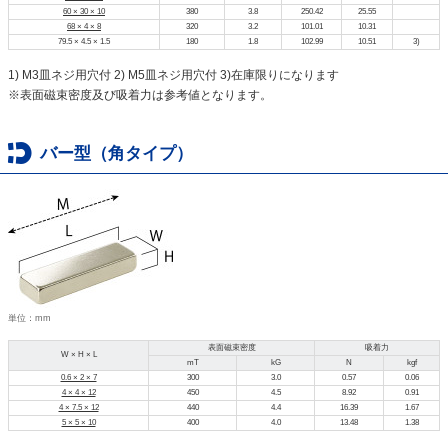
60 × 30 × 10
380
3.8
250.42
25.55
68 × 4 × 8
320
3.2
101.01
10.31
79.5 × 4.5 × 1.5
180
1.8
102.99
10.51
3)
1) M3皿ネジ用穴付 2) M5皿ネジ用穴付 3)在庫限りになります
※表面磁束密度及び吸着力は参考値となります。
バー型（角タイプ）
単位：mm
表面磁束密度
吸着力
W × H × L
mT
kG
N
kgf
0.6 × 2 × 7
300
3.0
0.57
0.06
4 × 4 × 12
450
4.5
8.92
0.91
4 × 7.5 × 12
440
4.4
16.39
1.67
5 × 5 × 10
400
4.0
13.48
1.38