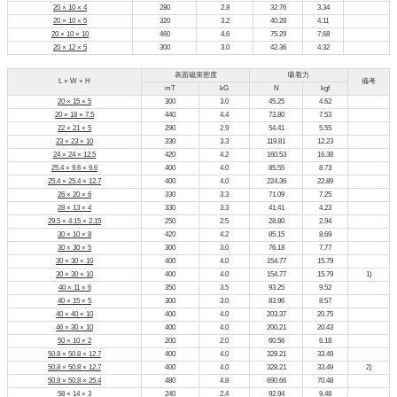
20 × 10 × 4
280
2.8
32.76
3.34
20 × 10 × 5
320
3.2
40.28
4.11
20 × 10 × 10
460
4.6
75.29
7.68
20 × 12 × 5
300
3.0
42.36
4.32
表面磁束密度
吸着力
L × W × H
備考
mT
kG
N
kgf
20 × 15 × 5
300
3.0
45.25
4.62
20 × 18 × 7.5
440
4.4
73.80
7.53
22 × 21 × 5
290
2.9
54.41
5.55
23 × 23 × 10
330
3.3
119.81
12.23
24 × 24 × 12.5
420
4.2
160.53
16.38
25.4 × 9.6 × 9.6
400
4.0
85.55
8.73
25.4 × 25.4 × 12.7
400
4.0
224.36
22.89
26 × 20 × 6
330
3.3
71.09
7.25
28 × 13 × 4
330
3.3
41.41
4.23
29.5 × 4.15 × 2.15
250
2.5
28.80
2.94
30 × 10 × 8
420
4.2
85.15
8.69
30 × 30 × 5
300
3.0
76.18
7.77
30 × 30 × 10
400
4.0
154.77
15.79
30 × 30 × 10
400
4.0
154.77
15.79
1)
40 × 11 × 6
350
3.5
93.25
9.52
40 × 15 × 5
300
3.0
83.96
8.57
40 × 40 × 10
400
4.0
203.37
20.75
46 × 30 × 10
400
4.0
200.21
20.43
50 × 10 × 2
200
2.0
60.56
6.18
50.8 × 50.8 × 12.7
400
4.0
328.21
33.49
50.8 × 50.8 × 12.7
400
4.0
328.21
33.49
2)
50.8 × 50.8 × 25.4
480
4.8
690.66
70.48
58 × 14 × 3
240
2.4
92.94
9.48