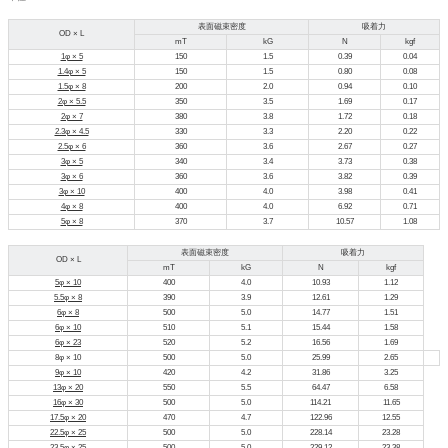
表面磁束密度
吸着力
OD × L
mT
kG
N
kgf
1φ × 5
150
1.5
0.39
0.04
1.4φ × 5
150
1.5
0.80
0.08
1.5φ × 8
200
2.0
0.94
0.10
2φ × 5.5
350
3.5
1.69
0.17
2φ × 7
380
3.8
1.72
0.18
2.3φ × 4.5
330
3.3
2.20
0.22
2.5φ × 6
360
3.6
2.67
0.27
3φ × 5
340
3.4
3.73
0.38
3φ × 6
360
3.6
3.82
0.39
3φ × 10
400
4.0
3.98
0.41
4φ × 8
400
4.0
6.92
0.71
5φ × 8
370
3.7
10.57
1.08
表面磁束密度
吸着力
OD × L
mT
kG
N
kgf
5φ × 10
400
4.0
10.93
1.12
5.5φ × 8
390
3.9
12.61
1.29
6φ × 8
500
5.0
14.77
1.51
6φ × 10
510
5.1
15.44
1.58
6φ × 23
520
5.2
16.56
1.69
8φ × 10
500
5.0
25.99
2.65
9φ × 10
420
4.2
31.86
3.25
13φ × 20
550
5.5
64.47
6.58
16φ × 30
500
5.0
114.21
11.65
17.5φ × 20
470
4.7
122.96
12.55
22.5φ × 25
500
5.0
228.14
23.28
23.5φ × 25
500
5.0
229.12
23.38