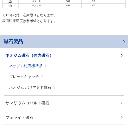
10φ
Niメッキ
580
5.8
15φ
Niメッキ
650
6.5
1)1.2φ穴付 在庫限りとなります。
表面磁束密度は参考値となります。
磁石製品
ネオジム磁石（強力磁石）
ネオジム磁石標準品
プレートキャッチ
ネオジム ポリアミド磁石
サマリウムコバルト磁石
フェライト磁石