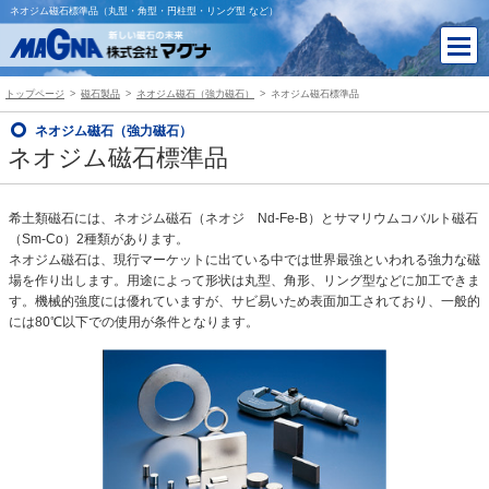
ネオジム磁石標準品（丸型・角型・円柱型・リング型 など）
トップページ
磁石製品
ネオジム磁石（強力磁石）
ネオジム磁石標準品
ネオジム磁石（強力磁石）
ネオジム磁石標準品
希土類磁石には、ネオジム磁石（ネオジ Nd-Fe-B）とサマリウムコバルト磁石
（Sm-Co）2種類があります。
ネオジム磁石は、現行マーケットに出ている中では世界最強といわれる強力な磁
場を作り出します。用途によって形状は丸型、角形、リング型などに加工できま
す。機械的強度には優れていますが、サビ易いため表面加工されており、一般的
には80℃以下での使用が条件となります。