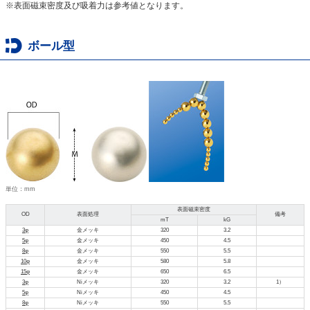
※表面磁束密度及び吸着力は参考値となります。
ボール型
単位：mm
表面磁束密度
OD
表面処理
備考
mT
kG
3φ
金メッキ
320
3.2
5φ
金メッキ
450
4.5
8φ
金メッキ
550
5.5
10φ
金メッキ
580
5.8
15φ
金メッキ
650
6.5
3φ
Niメッキ
320
3.2
1）
5φ
Niメッキ
450
4.5
8φ
Niメッキ
550
5.5