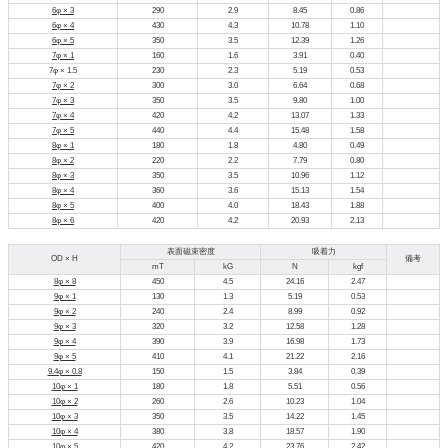
6φ × 3
290
2.9
8.45
0.86
6φ × 4
430
4.3
10.78
1.10
6φ × 5
350
3.5
12.39
1.26
7φ × 1
160
1.6
3.91
0.40
7φ × 1.5
230
2.3
5.19
0.53
7φ × 2
300
3.0
6.64
0.68
7φ × 3
350
3.5
9.80
1.00
7φ × 4
420
4.2
13.07
1.33
7φ × 5
440
4.4
15.48
1.58
8φ × 1
180
1.8
4.80
0.49
8φ × 2
220
2.2
7.79
0.80
8φ × 3
350
3.5
10.96
1.12
8φ × 4
360
3.6
15.13
1.54
8φ × 5
400
4.0
18.43
1.88
8φ × 6
420
4.2
20.93
2.13
表面磁束密度
吸着力
OD × H
備考
mT
kG
N
kgf
8φ × 8
450
4.5
24.16
2.47
9φ × 1
130
1.3
5.19
0.53
9φ × 2
240
2.4
8.99
0.92
9φ × 3
320
3.2
12.58
1.28
9φ × 4
390
3.9
16.98
1.73
9φ × 5
410
4.1
21.22
2.16
9.4φ × 0.8
150
1.5
3.84
0.39
10φ × 1
180
1.8
5.51
0.56
10φ × 2
260
2.6
10.23
1.04
10φ × 3
350
3.5
14.22
1.45
10φ × 4
380
3.8
18.57
1.90
10φ × 5
420
4.2
23.76
2.42