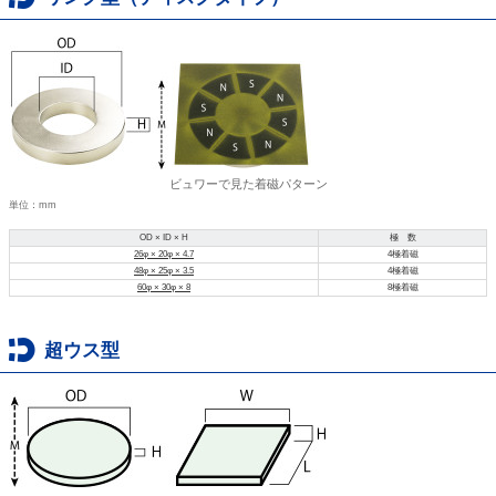
ビュワーで見た着磁パターン
単位：mm
OD × ID × H
極 数
26φ × 20φ × 4.7
4極着磁
48φ × 25φ × 3.5
4極着磁
60φ × 30φ × 8
8極着磁
超ウス型