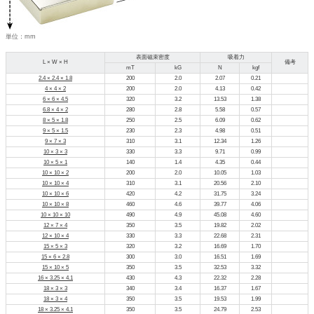
単位：mm
表面磁束密度
吸着力
L × W × H
備考
mT
kG
N
kgf
2.4 × 2.4 × 1.8
200
2.0
2.07
0.21
4 × 4 × 2
200
2.0
4.13
0.42
6 × 6 × 4.5
320
3.2
13.53
1.38
6.8 × 4 × 2
280
2.8
5.58
0.57
8 × 5 × 1.8
250
2.5
6.09
0.62
9 × 5 × 1.5
230
2.3
4.98
0.51
9 × 7 × 3
310
3.1
12.34
1.26
10 × 3 × 3
330
3.3
9.71
0.99
10 × 5 × 1
140
1.4
4.35
0.44
10 × 10 × 2
200
2.0
10.05
1.03
10 × 10 × 4
310
3.1
20.56
2.10
10 × 10 × 6
420
4.2
31.75
3.24
10 × 10 × 8
460
4.6
39.77
4.06
10 × 10 × 10
490
4.9
45.08
4.60
12 × 7 × 4
350
3.5
19.82
2.02
12 × 10 × 4
330
3.3
22.68
2.31
15 × 5 × 3
320
3.2
16.69
1.70
15 × 6 × 2.8
300
3.0
16.51
1.69
15 × 10 × 5
350
3.5
32.53
3.32
16 × 3.25 × 4.1
430
4.3
22.32
2.28
18 × 3 × 3
340
3.4
16.37
1.67
18 × 3 × 4
350
3.5
19.53
1.99
18 × 3.25 × 4.1
350
3.5
24.79
2.53