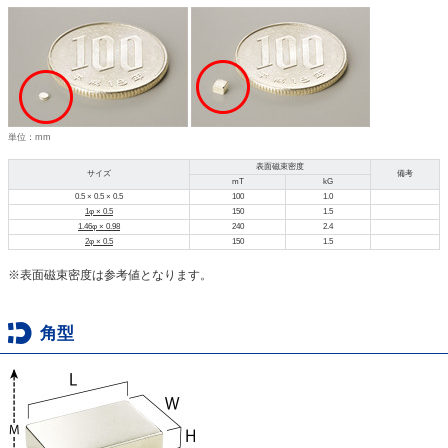
単位：mm
表面磁束密度
サイズ
備考
mT
kG
0.5 × 0.5 × 0.5
100
1.0
1φ × 0.5
150
1.5
1.46φ × 0.98
240
2.4
2φ × 0.5
150
1.5
※表面磁束密度は参考値となります。
角型