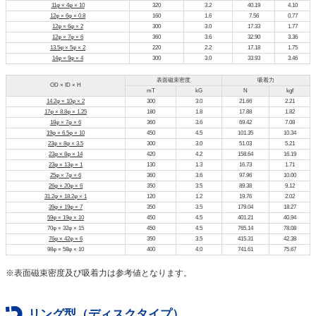
11φ × 4φ × 10
320
3.2
40.19
4.10
12φ × 6φ × 0.8
160
1.6
7.56
0.77
12φ × 6φ × 2
300
3.0
17.33
1.77
12φ × 7φ × 6
360
3.6
32.90
3.36
13.5φ × 5φ × 2
220
2.2
17.18
1.75
14φ × 9φ × 4
300
3.0
33.93
3.46
表面磁束密度
吸着力
OD × ID × H
mT
kG
N
kgf
14.2φ × 10φ × 2
300
3.0
21.66
2.21
17φ × 8.8φ × 1.25
180
1.8
17.88
1.82
18φ × 7φ × 6
360
3.6
69.42
7.08
19φ × 6.5φ × 10
450
4.5
101.35
10.34
23φ × 8φ × 3.5
300
3.0
51.03
5.21
23φ × 8φ × 14
420
4.2
158.64
16.19
23φ × 13φ × 1
130
1.3
16.73
1.71
25φ × 7φ × 6
360
3.6
97.96
10.00
26φ × 20φ × 6
350
3.5
89.38
9.12
31.2φ × 18.2φ × 1
120
1.2
19.76
2.02
39φ × 19φ × 7
350
3.5
179.04
18.27
59φ × 19φ × 10
450
4.5
401.21
40.94
70φ × 32φ × 15
450
4.5
765.14
78.08
76φ × 42φ × 6
350
3.5
415.31
42.38
98φ × 58φ × 10
400
4.0
741.61
75.67
※表面磁束密度及び吸着力は参考値となります。
リング型（ディスクタイプ）