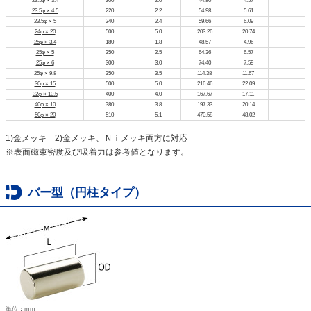
23.5φ × 3.4
200
2.0
44.80
4.57
23.5φ × 4.5
220
2.2
54.98
5.61
23.5φ × 5
240
2.4
59.66
6.09
24φ × 20
500
5.0
203.26
20.74
25φ × 3.4
180
1.8
48.57
4.96
25φ × 5
250
2.5
64.36
6.57
25φ × 6
300
3.0
74.40
7.59
25φ × 9.8
350
3.5
114.38
11.67
30φ × 15
500
5.0
216.46
22.09
32φ × 10.5
400
4.0
167.67
17.11
40φ × 10
380
3.8
197.33
20.14
50φ × 20
510
5.1
470.58
48.02
1)金メッキ 2)金メッキ、Ｎｉメッキ両方に対応
※表面磁束密度及び吸着力は参考値となります。
バー型（円柱タイプ）
単位：mm