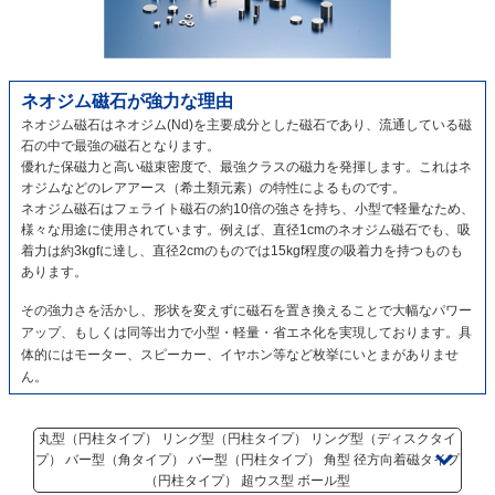
ネオジム磁石が強力な理由
ネオジム磁石はネオジム(Nd)を主要成分とした磁石であり、流通している磁
石の中で最強の磁石となります。
優れた保磁力と高い磁束密度で、最強クラスの磁力を発揮します。これはネ
オジムなどのレアアース（希土類元素）の特性によるものです。
ネオジム磁石はフェライト磁石の約10倍の強さを持ち、小型で軽量なため、
様々な用途に使用されています。例えば、直径1cmのネオジム磁石でも、吸
着力は約3kgfに達し、直径2cmのものでは15kgf程度の吸着力を持つものも
あります。
その強力さを活かし、形状を変えずに磁石を置き換えることで大幅なパワー
アップ、もしくは同等出力で小型・軽量・省エネ化を実現しております。具
体的にはモーター、スピーカー、イヤホン等など枚挙にいとまがありませ
ん。
丸型（円柱タイプ） リング型（円柱タイプ） リング型（ディスクタイ
プ） バー型（角タイプ） バー型（円柱タイプ） 角型 径方向着磁タイプ
（円柱タイプ） 超ウス型 ボール型