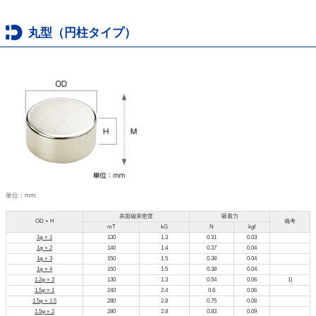
丸型（円柱タイプ）
単位：mm
表面磁束密度
吸着力
OD × H
備考
mT
kG
N
kgf
1φ × 1
130
1.3
0.31
0.03
1φ × 2
140
1.4
0.37
0.04
1φ × 3
150
1.5
0.38
0.04
1φ × 4
150
1.5
0.38
0.04
1.2φ × 2
130
1.3
0.54
0.06
1)
1.5φ × 1
240
2.4
0.6
0.06
1.5φ × 1.5
280
2.8
0.75
0.08
1.5φ × 2
280
2.8
0.83
0.09