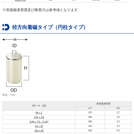
※表面磁束密度及び吸着力は参考値となります。
径方向着磁タイプ（円柱タイプ）
単位：mm
表面磁束密度
OD × H [ID]
mT
kG
8φ × 1
270
2.7
2.2φ × 5.8
350
3.5
3.4φ × 7.6 (1.1φ)
350
3.5
4φ × 10
410
4.1
13φ × 20
500
5.0