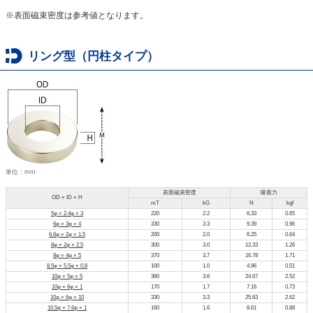
※表面磁束密度は参考値となります。
リング型（円柱タイプ）
単位：mm
表面磁束密度
吸着力
OD × ID × H
mT
kG
N
kgf
5φ × 2.4φ × 3
220
2.2
6.33
0.65
6φ × 3φ × 4
330
3.3
9.39
0.96
6.6φ × 2φ × 1.5
200
2.0
6.25
0.64
8φ × 2φ × 2.5
300
3.0
12.33
1.26
8φ × 4φ × 5
370
3.7
16.78
1.71
8.5φ × 5.5φ × 0.8
100
1.0
4.96
0.51
10φ × 5φ × 5
360
3.6
24.67
2.52
10φ × 6φ × 1
170
1.7
7.16
0.73
10φ × 6φ × 10
330
3.3
25.63
2.62
10.5φ × 7.6φ × 1
160
1.6
8.61
0.88