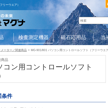
ト（フリーウエア）
品
検査測定機器
磁石応用品
当
ラメーター／関連商品
MG-901/801 パソコン用コントロールソフト（フリーウエ
連商品
1 パソコン用コントロールソフト
）
諾条件